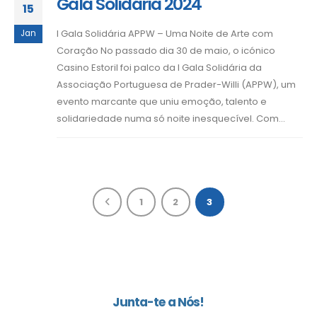
Gala Solidária 2024
15
I Gala Solidária APPW – Uma Noite de Arte com
Jan
Coração No passado dia 30 de maio, o icónico
Casino Estoril foi palco da I Gala Solidária da
Associação Portuguesa de Prader-Willi (APPW), um
evento marcante que uniu emoção, talento e
solidariedade numa só noite inesquecível. Com...
1
2
3
Junta-te a Nós!